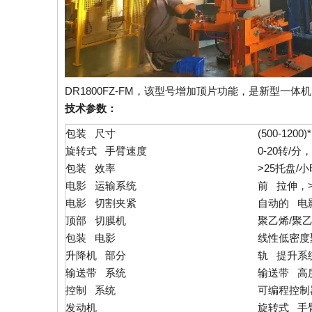
DR1800FZ-FM，该型号增加顶片功能，是新型
技术参数：
包装 尺寸
(500-1200)
旋转式 手臂速度
0-20转/
包装 效率
>25托盘/小
电影 运输系统
前 拉伸，>
电影 切割夹紧
自动的 电
顶部 切膜机
聚乙烯/聚乙
包装 电影
线性低密度聚
升降机 部分
轨 提升系
输送带 系统
输送带 高度：
控制 系统
可编程控制
发动机
旋转式 手臂：