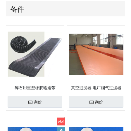
备件
碎石用重型橡胶输送带
真空过滤器 电厂烟气过滤器
脱水滤带 钢厂 化工厂 脱硝网
涤纶脱硫
询价
询价