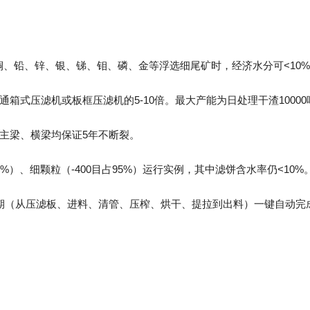
铜、铅、锌、银、锑、钼、磷、金等浮选细尾矿时，经济水分可<10
通箱式压滤机或板框压滤机的5-10倍。最大产能为日处理干渣100
、主梁、横梁均保证5年不断裂。
5%）、细颗粒（-400目占95%）运行实例，其中滤饼含水率仍<10%
周期（从压滤板、进料、清管、压榨、烘干、提拉到出料）一键自动完