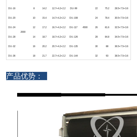
DU-16
8
14.2
12.7×4.2×2.2
DU-99
22
75.2
28.5×7.5×3.6
DU-20
10
15.4
14.7×4.2×2.2
DU-108
24
78.4
30.5×7.5×3.6
DU-24
12
17.2
16.7×4.2×2.2
DU-117
4500
26
81.6
32.5×7.5×3.6
2000
DU-28
14
18.7
18.7×4.2×2.2
DU-126
28
84.8
34.5×7.5×3.6
DU-32
16
20.2
20.7×4.2×2.2
DU-135
30
88
36.5×7.5×3.6
DU-36
18
21.7
22.7×4.2×2.2
DU-144
32
93
38.5×7.5×3.6
产品优势：