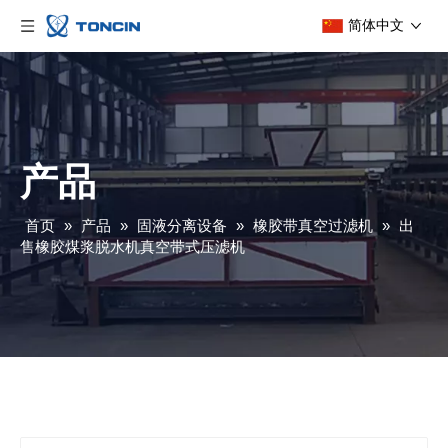
简体中文
产品
首页
»
产品
»
固液分离设备
»
橡胶带真空过滤机
»
出
售橡胶煤浆脱水机真空带式压滤机