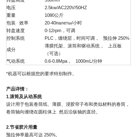
电压
2.5kw/AC220V/50HZ
重量
1080公斤
包装 效率
20-40палеты/小时
转盘速度
0-12rpm，可调
控制系统
PLC，缠绕层，时间可调， 预拉伸 250%
薄膜托架、滚筒和驱动系统， 上压板
成分
（可选）
气动系统
0.6-0.8Mpa， 1000mL/分钟
*机器可以根据您的要求特别制作。
产品详情：
1.滚筒及从动系统
设计用于包装卷筒纸、薄膜、浸胶帘子布和类似材料的卷筒，
卷筒轴向缠绕在圆柱体上 然后沿纵轴的直径。
2.节省胶片用量
预拉伸率最高可达 250%。